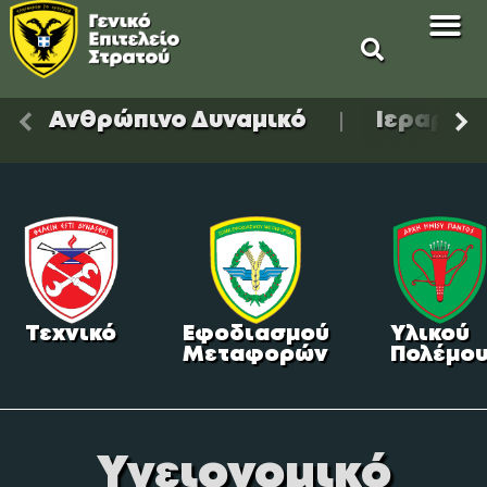
Scroll left
Scro
Ανθρώπινο Δυναμικό
Ιεραρχία
Τεχνικό
Εφοδιασμού
Υλικού
Μεταφορών
Πολέμο
Υγειονομικό