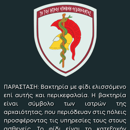
στο νοσοκομείο και μετονομάστηκε σε
414 ΣΝΕΝ (Στρατιωτικό Νοσοκομείο
Ειδικών Νοσημάτων).
Το Σεπτέμβριο του 1971 εγκαθίσταται στη
σημερινή του θέση το 401 ΓΣΝΑ, το
μεγαλύτερο στρατιωτικό νοσοκομείο της
χώρας.
ΠΑΡΑΣΤΑΣΗ:
Βακτηρία με φίδι ελισσόμενο
επί αυτής και περικεφαλαία. Η βακτηρία
είναι σύμβολο των ιατρών της
αρχαιότητας, που περιόδευαν στις πόλεις
προσφέροντας τις υπηρεσίες τους στους
ασθενείς. Το φίδι είναι το κατεξοχήν