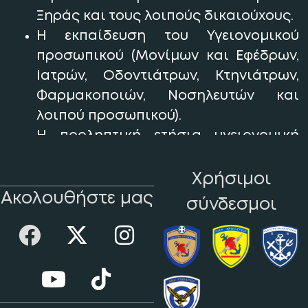
Ξηράς και τους λοιπούς δικαιούχους.
Η εκπαίδευση του Υγειονομικού
προσωπικού (Μονίμων και Εφέδρων,
Ιατρών, Οδοντιάτρων, Κτηνιάτρων,
Φαρμακοποιών, Νοσηλευτών και
λοιπού προσωπικού).
Η προληπτική ετήσια υγειονομική
εξέταση όλου του Μόνιμου
στρατιωτικού προσωπικού του
Χρήσιμοι
Στρατού Ξηράς, η επιλογή των
Ακολουθήστε μας
σύνδεσμοι
νεοσυλλέκτων, η τακτική
παρακολούθηση τους και ηετήσια
επιλογή των υποψηφίων των ΑΣΕΙ –
ΣΣΥ του Στρατού Ξηράς.
Η έρευνα σε ιατρικά και άλλα θέματα