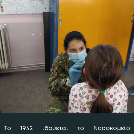
Νοσοκομείο Αθηνών”.
Κατά τον Ελληνοτουρκικό πόλεμο του 1897
γεννήθηκε το Σώμα Αδελφών Νοσοκόμων
του Ελληνικού Στρατού.
Το 1942 ιδρύεται το Νοσοκομείο