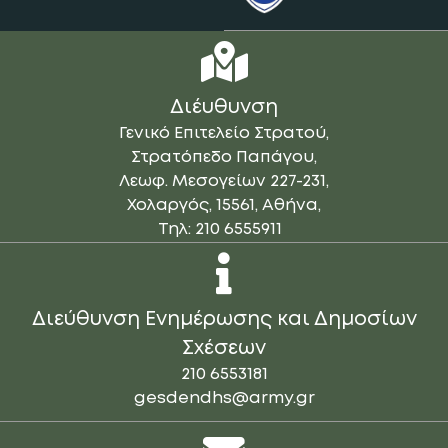
υγειονομικού.
Η συμμετοχή σε ασκήσεις του
Στρατού Ξηράς ή διακλαδικές.
Η εξασφάλιση Κτηνιατρικής
Διέυθυνση
υποστήριξης.
Γενικό Επιτελείο Στρατού,
Στρατόπεδο Παπάγου,
Λεωφ. Μεσογείων 227-231,
Χολαργός, 15561, Αθήνα,
Τηλ: 210 6555911
Διεύθυνση Ενημέρωσης και Δημοσίων
Σχέσεων
210 6553181
gesdendhs@army.gr