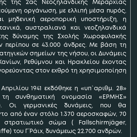
ής της 2ας Νεοζηλανδικής Μεραρχίας
ούμενη οργάνωση, με ελλιπή μέσα πυρός,
ι μηδενική αεροπορική υποστήριξη, η
τανικά, αυστραλιανά και νεοζηλανδικά
της δύναμης της Σχολής Χωροφυλακής
ν περίπου σε 43.000 άνδρες. Με βάση τη
ατηγικών σημείων της νήσου, οι Δυνάμεις
ανίων, Ρεθύμνου και Ηρακλείου έχοντας
γορεύοντας στον εχθρό τη χρησιμοποίηση
Απριλίου 1941 εκδόθηκε η «υπ` αριθμ. 28»
 τη συνθηματική ονομασία «ΕΡΜΗΣ»
). Οι γερμανικές δυνάμεις, που θα
το από έναν στόλο 1.370 αεροσκαφών, 70
 στρατιωτικό σώμα ( Fallschirmjäger,
e) του Γ΄ Ράιχ, δυνάμεως 22.700 ανδρών.