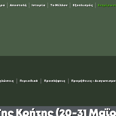
έρα
Αποστολή
Ιστορία
Το Μέλλον
Εξοπλισμός
Ενημέρωσ
δηλώσεις
Περιοδικά
Προσλήψεις
Προμήθειες – Διαγωνισμο
ης Κρήτης (20-31 Μαΐου