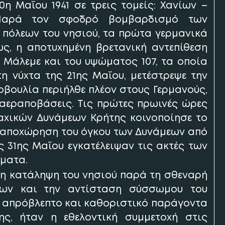
0η Μαΐου 1941 σε τρεις τομείς: Χανίων –
 Παρά τον σφοδρό βομβαρδισμό των
 πόλεων του νησιού, τα πρώτα γερμανικά
ς, η αποτυχημένη βρετανική αντεπίθεση
Μάλεμε και του υψώματος 107, τα οποία
τη νύχτα της 21ης Μαΐου, μετέστρεψε την
οβουλία περιήλθε πλέον στους Γερμανούς,
ς αεραποβάσεις. Τις πρώτες πρωινές ώρες
αχικών Δυνάμεων Κρήτης κοινοποίησε το
ε αποχώρηση του όγκου των Δυνάμεων από
ς 31ης Μαΐου εγκατέλειψαν τις ακτές των
ήματα.
 η κατάληψη του νησιού παρά τη σθεναρή
εων και την αντίσταση σύσσωμου του
σε απρόβλεπτο και καθοριστικό παράγοντα
ς, ήταν η εθελοντική συμμετοχή στις