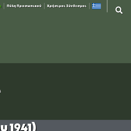
η
Πύλη Προσωπικού
Χρήσιμοι Σύνδεσμοι
ί
 1941)