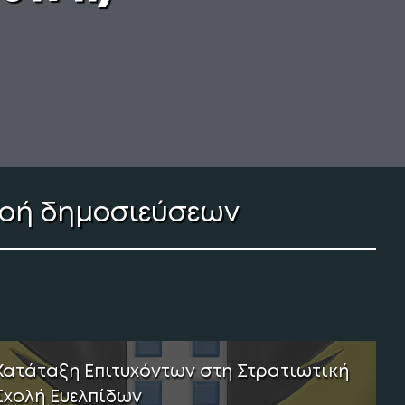
οή δημοσιεύσεων
Κατάταξη Επιτυχόντων στη Στρατιωτική
Σχολή Ευελπίδων